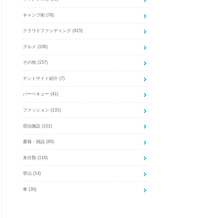
キャンプ術
(78)
クラウドファンディング
(915)
グルメ
(106)
その他
(157)
テントサイト紹介
(7)
バーベキュー
(41)
ファッション
(131)
宿泊施設
(101)
書籍・雑誌
(60)
未分類
(116)
登山
(14)
車
(30)