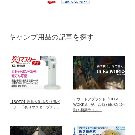
キャンプ用品の記事を探す
アウドドアブランド『OLFA
【SOTO】料理を彩る炙り用バ
WORKS』が、2月27日(木)に始
ーナー「炙りマスタープチ」…
動！初期ライン…