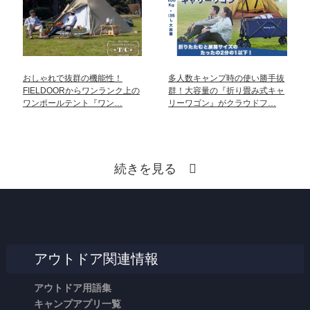
おしゃれで抜群の機能性！
多人数キャンプ時の使い勝手抜
FIELDOORからワンランク上の
群！大容量の『折り畳み式キャ
ワンポールテント『ワン…
リーワゴン』がクラウドフ…
続きを見る
アウトドア関連情報
アウトドア用語集
キャンプアプリ一覧