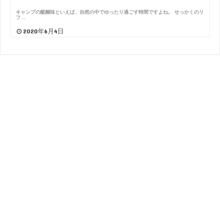
キャンプの醍醐味といえば、自然の中でゆったり過ごす時間ですよね。 せっかくのリ
フ…
2020年6月4日