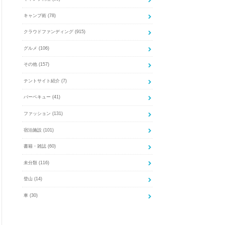
キャンプ術
(78)
クラウドファンディング
(915)
グルメ
(106)
その他
(157)
テントサイト紹介
(7)
バーベキュー
(41)
ファッション
(131)
宿泊施設
(101)
書籍・雑誌
(60)
未分類
(116)
登山
(14)
車
(30)