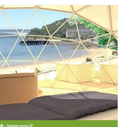
出典：
fashion press