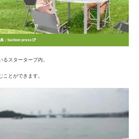
出典：
fashion press
いるスタータープ内。
むことができます。