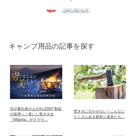
キャンプ用品の記事を探す
日が暮れ炎が上がれば360°影絵
焚き火に欠かせない！こんなに
の世界へ！美しい焚き火台
たくさんある薪割り道具たち…
『Mitama』がクラウ…