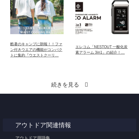
酷暑のキャンプに朗報！！ファ
エレコム「NESTOUT 一酸化炭
ン付きウエアの機能がコンパク
素アラーム 3in1」の紹介！…
トに集約『ウエストクーリ…
続きを見る
アウトドア関連情報
アウトドア用語集