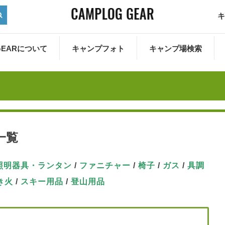
キ
 GEARについて
キャンプフォト
キャンプ場検索
一覧
照明器具・ランタン
/
ファニチャー
/
椅子
/
ガス
/
具
調
き火
/
スキー用品
/
登山用品