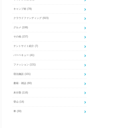
キャンプ術
(78)
クラウドファンディング
(915)
グルメ
(106)
その他
(157)
テントサイト紹介
(7)
バーベキュー
(41)
ファッション
(131)
宿泊施設
(101)
書籍・雑誌
(60)
未分類
(116)
登山
(14)
車
(30)