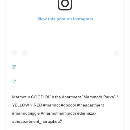
View this post on Instagram
Marmot × GOOD OL’ × the Apartment "Mammoth Parka" /
YELLOW × RED #marmot #goodol #theapartment
#marmotbiggie #marmotmammoth #dermizax
#theapartment_harajuku