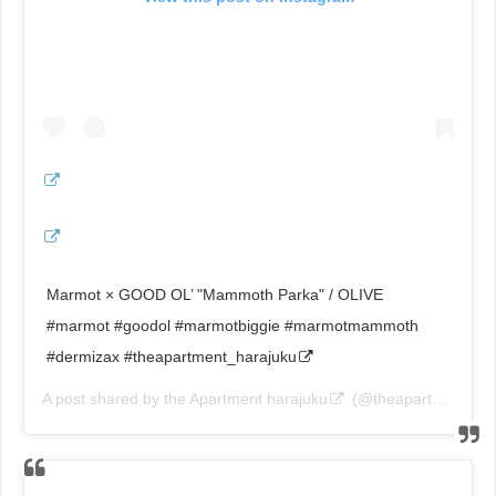
Marmot × GOOD OL’ "Mammoth Parka" / OLIVE
#marmot #goodol #marmotbiggie #marmotmammoth
#dermizax #theapartment_harajuku
A post shared by
the Apartment harajuku
(@theapartment_harajuku) on