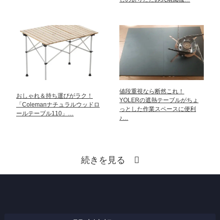
値段重視なら断然これ！
おしゃれ＆持ち運びがラク！
YOLERの遮熱テーブルがちょ
「Colemanナチュラルウッドロ
っとした作業スペースに便利
ールテーブル110」…
♪…
続きを見る