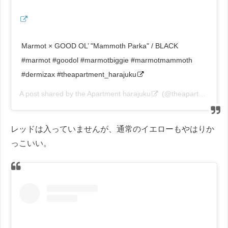
Marmot × GOOD OL’ "Mammoth Parka" / BLACK
#marmot #goodol #marmotbiggie #marmotmammoth
#dermizax #theapartment_harajuku
A post shared by
the Apartment harajuku
(@theapartment_harajuku) on
レッドは入っていませんが、通常のイエローもやはりか
っこいい。