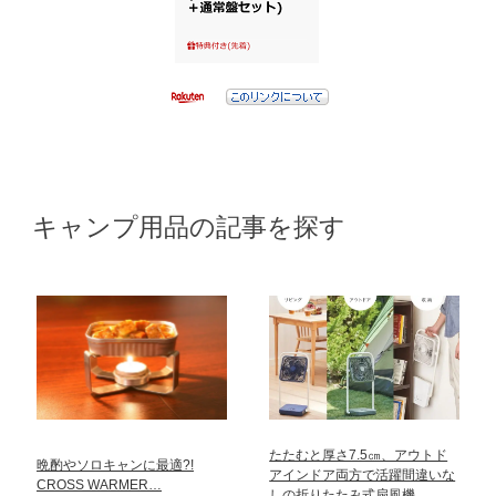
キャンプ用品の記事を探す
たたむと厚さ7.5㎝、アウトド
晩酌やソロキャンに最適?!
アインドア両方で活躍間違いな
CROSS WARMER…
しの折りたたみ式扇風機…