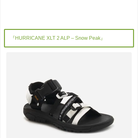
『HURRICANE XLT 2 ALP – Snow Peak』