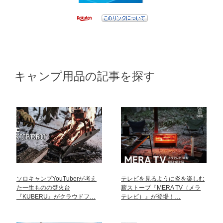
キャンプ用品の記事を探す
ソロキャンプYouTuberが考え
テレビを見るように炎を楽しむ
た一生ものの焚火台
薪ストーブ『MERA TV（メラ
『KUBERU』がクラウドフ…
テレビ）』が登場！…