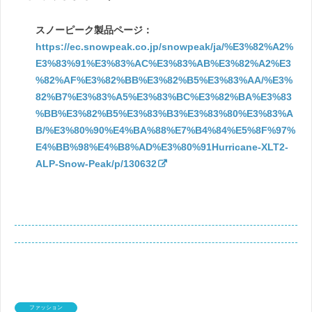
スノーピーク製品ページ：
https://ec.snowpeak.co.jp/snowpeak/ja/%E3%82%A2%
E3%83%91%E3%83%AC%E3%83%AB%E3%82%A2%E3
%82%AF%E3%82%BB%E3%82%B5%E3%83%AA/%E3%
82%B7%E3%83%A5%E3%83%BC%E3%82%BA%E3%83
%BB%E3%82%B5%E3%83%B3%E3%83%80%E3%83%A
B/%E3%80%90%E4%BA%88%E7%B4%84%E5%8F%97%
E4%BB%98%E4%B8%AD%E3%80%91Hurricane-XLT2-
ALP-Snow-Peak/p/130632
ファッション