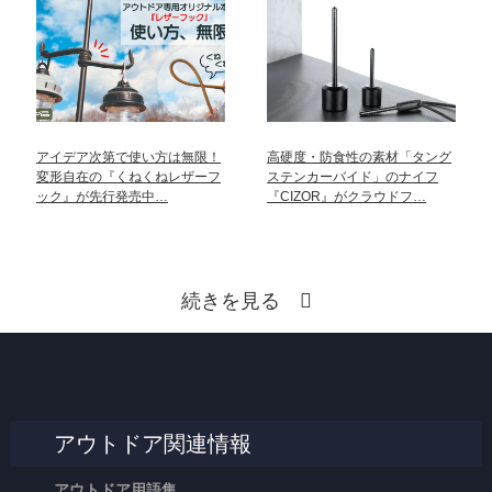
アイデア次第で使い方は無限！
高硬度・防食性の素材「タング
変形自在の『くねくねレザーフ
ステンカーバイド」のナイフ
ック』が先行発売中…
『CIZOR』がクラウドフ…
続きを見る
アウトドア関連情報
アウトドア用語集