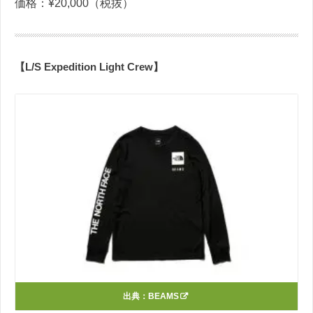
価格：¥20,000（税抜）
【L/S Expedition Light Crew】
出典：
BEAMS