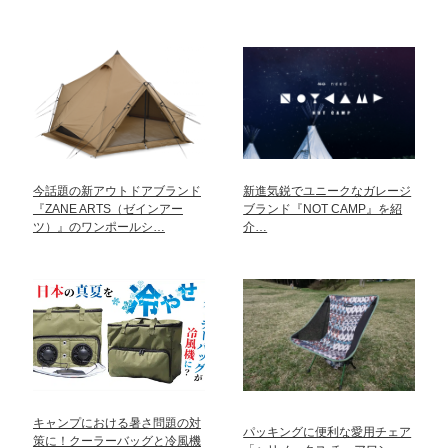
今話題の新アウトドアブランド
新進気鋭でユニークなガレージ
『ZANE ARTS（ゼインアー
ブランド『NOT CAMP』を紹
ツ）』のワンポールシ…
介…
キャンプにおける暑さ問題の対
パッキングに便利な愛用チェア
策に！クーラーバッグと冷風機