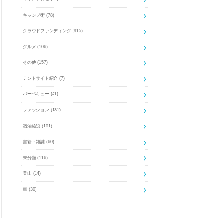
キャンプ術
(78)
クラウドファンディング
(915)
グルメ
(106)
その他
(157)
テントサイト紹介
(7)
バーベキュー
(41)
ファッション
(131)
宿泊施設
(101)
書籍・雑誌
(60)
未分類
(116)
登山
(14)
車
(30)