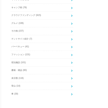
キャンプ術
(78)
クラウドファンディング
(915)
グルメ
(106)
その他
(157)
テントサイト紹介
(7)
バーベキュー
(41)
ファッション
(131)
宿泊施設
(101)
書籍・雑誌
(60)
未分類
(116)
登山
(14)
車
(30)