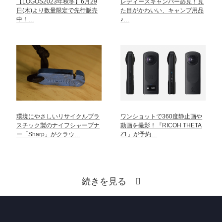
【LOGOS2023年秋冬】6月29
レディースキャンパー必見！見
日(木)より数量限定で先行販売
た目がかわいい、キャンプ用品
中！…
♪…
環境にやさしいリサイクルプラ
ワンショットで360度静止画や
スチック製のナイフシャープナ
動画を撮影！『RICOH THETA
ー「Sharp」がクラウ…
Z1』が予約…
続きを見る