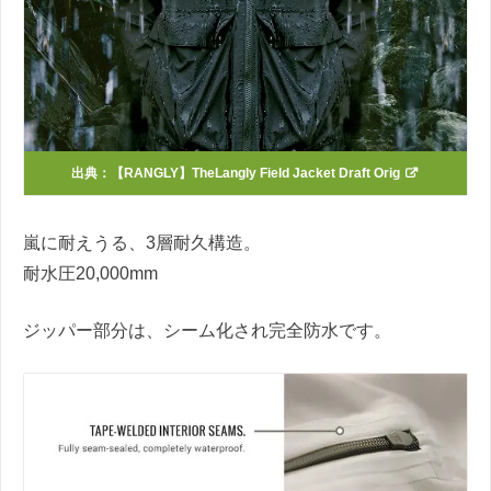
出典：
【RANGLY】TheLangly Field Jacket Draft Orig
嵐に耐えうる、3層耐久構造。
耐水圧20,000mm
ジッパー部分は、シーム化され完全防水です。