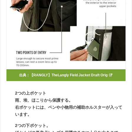
出典：
【RANGLY】TheLangly Field Jacket Draft Orig
2つの上ポケット
雨、埃、ほこりから保護する。
右ポケットには、ペンや小物用の補助ホルスターが入って
います。
2つの下ポケット。