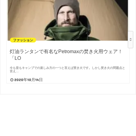
ファッション
灯油ランタンで有名なPetromaxの焚き火用ウェア！
「LO
今も昔もキャンプでの楽しみ方の一つと言えば焚き火です。しかし焚き火の問題点と
言え…
2020年10月14日