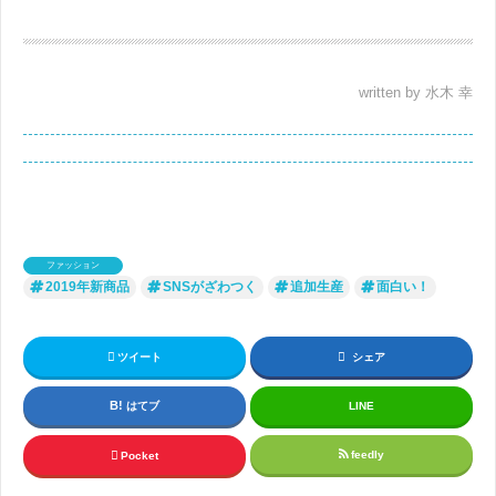
written by 水木 幸
ファッション
2019年新商品
SNSがざわつく
追加生産
面白い！
ツイート
シェア
はてブ
LINE
feedly
Pocket