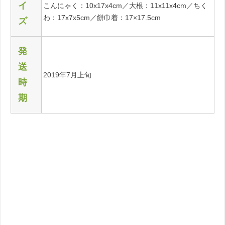
イ
こんにゃく：10x17x4cm／大根：11x11x4cm／ちく
わ：17x7x5cm／餅巾着：17×17.5cm
ズ
発
送
2019年7月上旬
時
期