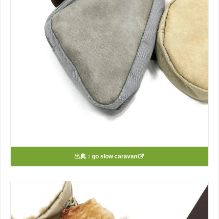
出典：
go slow caravan