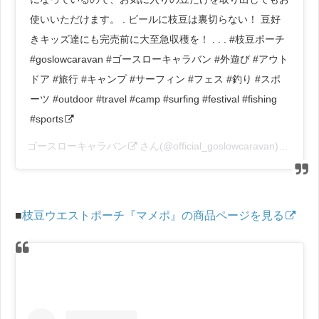
使いいただけます。 . ビールに枝豆は裏切らない！ 豆好
きキッズ達にも完売前に大至急収穫を！ . . . #枝豆ポーチ
#goslowcaravan #ゴースローキャラバン #外遊び #アウト
ドア #旅行 #キャンプ #サーフィン #フェス #釣り #スポ
ーツ #outdoor #travel #camp #surfing #festival #fishing
#sports
ゴースローキャラバン
さん(@official_goslowcaravan)がシェアした投稿 –
■
枝豆ウエストポーチ『マメポ』の商品ページを見る