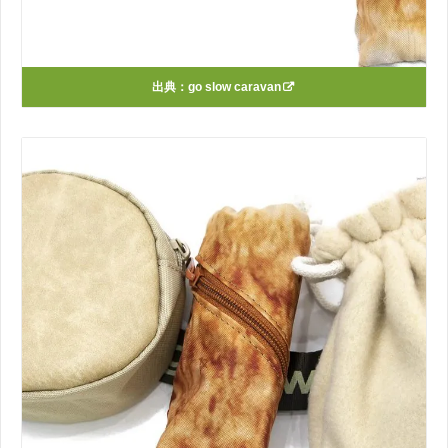
出典：
go slow caravan