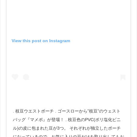
View this post on Instagram
. 枝豆ウエストポーチ . ゴースローから”枝豆”のウェスト
バッグ『マメポ』が登場！ . 枝豆色のPVC(ポリ塩化ビニ
ル)の皮に包まれた豆が3つ。 それぞれが独立したポーチ
になっているので、お気に入りの豆だけを取り出してもお