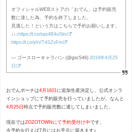
オフィシャルWEBストアの「おでん」は予約販売
数に達した為、予約を終了しました。
見逃した！という方はこちらで予約お願いします。
↓↓↓
https://t.co/sqx4B4uSkv
https://t.co/yhVT4SZvFm
— ゴースローキャラバン (@gsc546)
2019年4月25
日
おでんポーチは
4月16日
に追加生産決定し、公式オンラ
インショップにて予約販売を行っていましたが、なんと
4月25日
時点で予約販売数に達してしまいました。
現在では
ZOZOTOWNにて予約受付け中
です。
今予約を行えば7月にはお手元に届きます♪