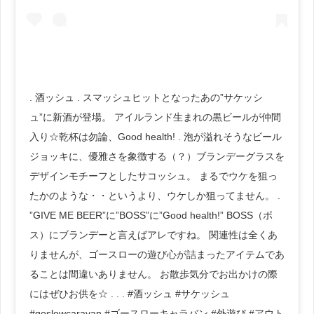
. 酒ッシュ . スマッシュヒットとなったあの”サケッシ
ュ”に新酒が登場。 アイルランド生まれの黒ビールが仲間
入り☆乾杯は勿論、Good health! . 泡が溢れそうなビール
ジョッキに、優雅さを象徴する（？）ブランデーグラスを
デザインモチーフとしたサコッシュ。 まるでウケを狙っ
たかのような・・というより、ウケしか狙ってません。 .
”GIVE ME BEER”に”BOSS”に”Good health!” BOSS（ボ
ス）にブランデーと言えばアレですね。 関連性は全くあ
りませんが、ゴースローの遊び心が詰まったアイテムであ
ることは間違いありません。 お散歩気分でお出かけの際
にはぜひお供を☆ . . . #酒ッシュ #サケッシュ
#goslowcaravan #ゴースローキャラバン #外遊び #アウト