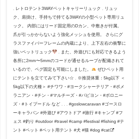
. レトロテント3WAYペットキャリーリュック . リュッ
ク、肩掛け、手持ちで持てる3WAYの小型ペット専用リュ
ック。 内部にはリード固定用のDカン、中敷きが付属。
爪が引っかからないよう強化メッシュを使用。 さらにグ
ラスファイバーフレームの内蔵により、上下左右の衝撃に
強いペットリュック
. また、外遊びにも対応できるよう
各所に2mm〜5mmのコードが通せるループが配備されて
いるので、ペグ固定も可能にしました。
ぜひペット用
にテントを立ててみて下さい☆ . ※推奨体重：5kg以下 ＜
5kg以下の犬種＞ #チワワ・#ヨークシャーテリア・#ポメ
ラニアン・#チン・#マルチーズ・#パピヨン・#ボロニー
ズ・#トイプードル など . . . #goslowcaravan #ゴースロ
ーキャラバン #外遊び #アウトドア #旅行 #キャンプ #フ
ェス #釣り #outdoor #travel #camp #festival #fishing #テ
ント #ペット #ペット用テント #犬 #猫 #dog #cat