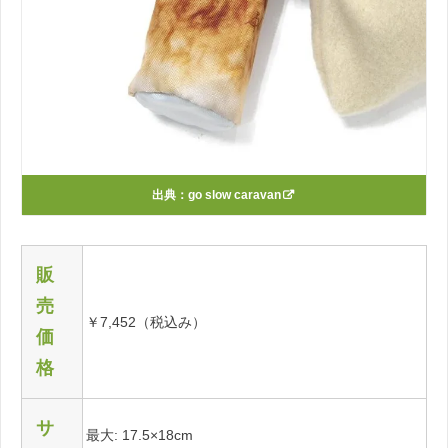
出典：
go slow caravan
販
売
￥7,452（税込み）
価
格
サ
最大: 17.5×18cm