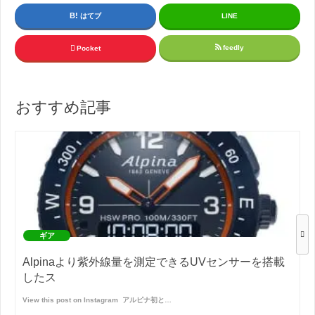
はてブ
LINE
feedly
Pocket
おすすめ記事
ギア
Alpinaより紫外線量を測定できるUVセンサーを搭載
したス
View this post on Instagram ㅤㅤㅤㅤㅤ アルピナ初と…