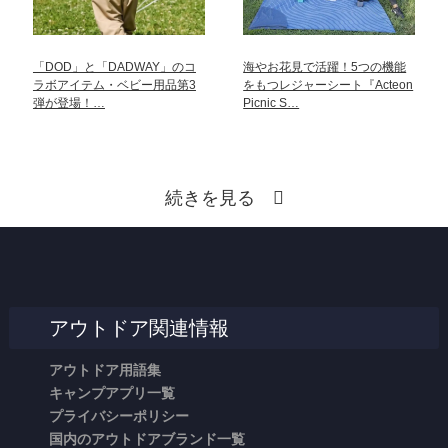
「DOD」と「DADWAY」のコ
海やお花見で活躍！5つの機能
ラボアイテム・ベビー用品第3
をもつレジャーシート『Acteon
弾が登場！…
Picnic S…
続きを見る
アウトドア関連情報
アウトドア用語集
キャンプアプリ一覧
プライバシーポリシー
国内のアウトドアブランド一覧