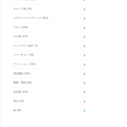
キャンプ術
(78)
クラウドファンディング
(915)
グルメ
(106)
その他
(157)
テントサイト紹介
(7)
バーベキュー
(41)
ファッション
(131)
宿泊施設
(101)
書籍・雑誌
(60)
未分類
(116)
登山
(14)
車
(30)