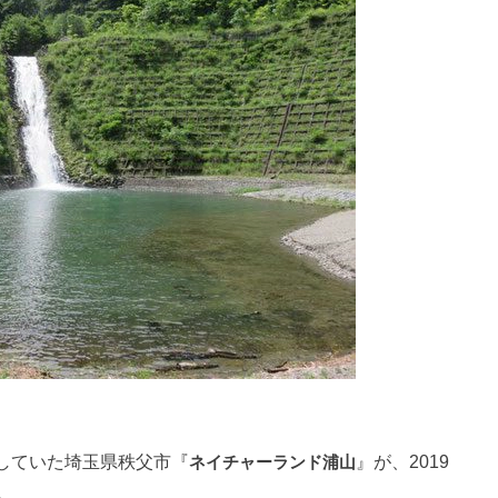
していた埼玉県秩父市『
ネイチャーランド浦山
』が、2019
。