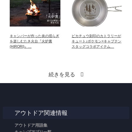
キャンパーが作った炎の揺らぎ
ピカチュウ刻印のカトラリーが
を楽しむたき火台『火炉裏
キュート♪ポケモン×キャプテン
(HIRORI)』…
スタッグコラボアイテム…
続きを見る
アウトドア関連情報
アウトドア用語集
キャンプアプリ一覧