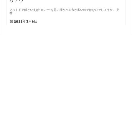
りアウ
アウトドア飯といえば”カレー”を思い浮かべる方が多いのではないでしょうか。 定
番…
2022年3月6日