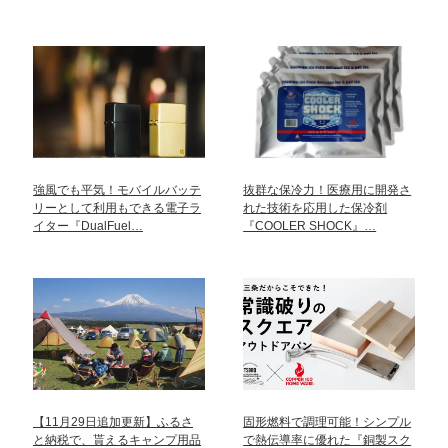
強風でも平気！モバイルバッテ
抜群な保冷力！医療用に開発さ
リーとして利用もできる電子ラ
れた技術を応用した保冷剤
イター『DualFuel…
『COOLER SHOCK』…
【11月29日追加更新】ふるさ
固形燃料で調理可能！シンプル
と納税で、貰えるキャンプ用品
で熱伝導率に優れた『銅製スク