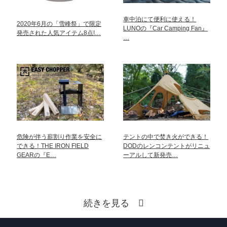
車中泊にて便利に使える！
2020年6月の「雪峰祭」で限定
LUNOの『Car Camping Fan』
発売された人気アイテム8点!…
…
危険が伴う薪割り作業を安全に
テントの中で焚き火ができる！
できる！THE IRON FIELD
DODのレンコンテントがリニュ
GEARの『E…
ーアルして新発売…
続きを見る