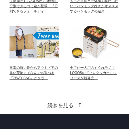
【新商品】LOGOSから3種類に
もっと自然と一体感を味わいた
分別できるゴミ箱が登場 『分
い！ハンモック好きがオススメ
別できるフォールディ…
するハンモックの紹介…
日常の買い物からアウトドアの
全てが一人用のすぐれモノ！
重い荷物までなんでも運べる
LOGOSの『ソロクッカー』シ
『7WAY BAG』がクラ…
リーズが新発売…
続きを見る