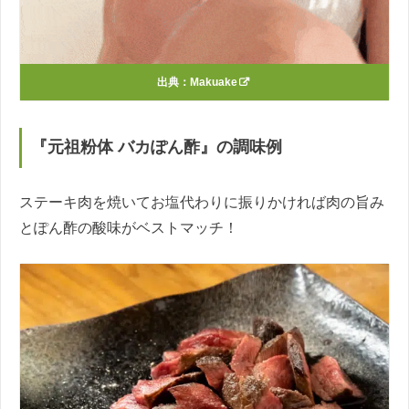
出典：
Makuake
『元祖粉体 バカぽん酢』の調味例
ステーキ肉を焼いてお塩代わりに振りかければ肉の旨み
とぽん酢の酸味がベストマッチ！