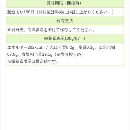
賞味期限（開栓前）
製造より180日（開封後は早めにお召し上がりください。）
保存方法
直射日光、高温多湿を避けて保存してください。
栄養素表示100gあたり
エネルギー292kcal、たんぱく質8.2g、脂質0.3g、炭水化物
67.5g、食塩相当量19.1g（※塩分控えめ）
※栄養素表示は推定値です。