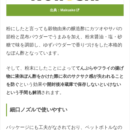
出典：
Makuake
粉にしたと言っても穀物由来の醸造酢にカツオやサバの
節粉と昆布パウダーでうまみを加え、粉末醤油・塩・砂
糖で味を調節し、ゆずパウダーで香りづけをした本格的
なぽん酢となっています。
そして、粉末にしたことによって
てんぷらやフライの揚げ
物に液体ぽん酢をかけた際に衣のサクサク感が失われること
を防ぐ
という効果や
開封後冷蔵庫で保存しないといけない
という手間も解消
されます。
細口ノズルで使いやすい
パッケージにも工夫がなされており、ペットボトルなの