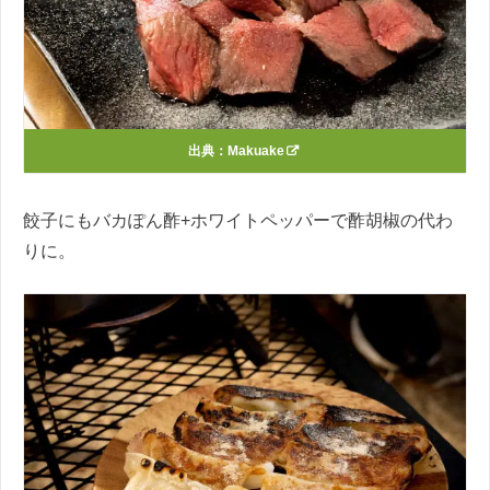
出典：
Makuake
餃子にもバカぽん酢+ホワイトペッパーで酢胡椒の代わ
りに。