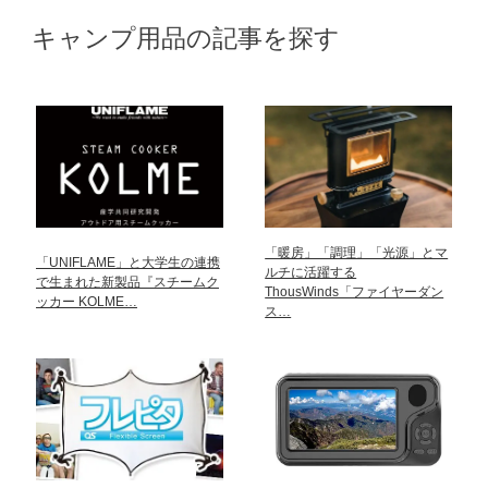
キャンプ用品の記事を探す
「暖房」「調理」「光源」とマ
「UNIFLAME」と大学生の連携
ルチに活躍する
で生まれた新製品『スチームク
ThousWinds「ファイヤーダン
ッカー KOLME…
ス…