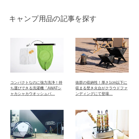
キャンプ用品の記事を探す
コンパクトなのに強力洗浄！持
抜群の収納性！厚さ1cm以下に
ち運びできる洗濯機「AWATシ
収まる焚き火台がクラウドファ
ャカシャカウオッシュバ…
ンディングにて登場…