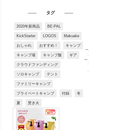
タグ
2020年新商品
BE-PAL
KickStarter
LOGOS
Makuake
おしゃれ
おすすめ！
キャンプ
お
す
キャンプ場
キャンプ飯
ギア
す
め
クラウドファンディング
商
品
ソロキャンプ
テント
ファミリーキャンプ
プライベートキャンプ
付録
冬
夏
焚き火