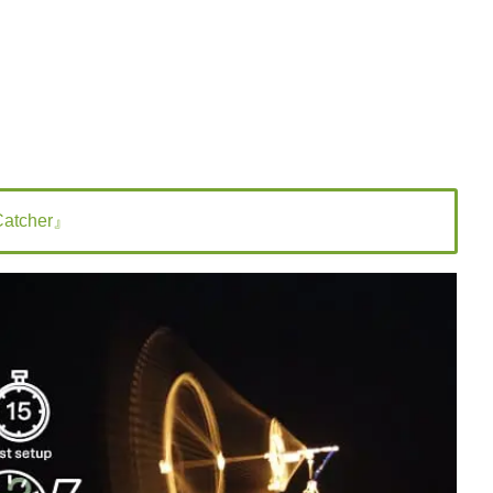
tcher』