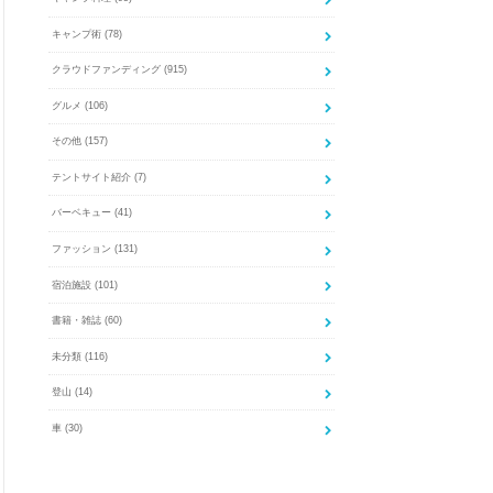
キャンプ術
(78)
クラウドファンディング
(915)
グルメ
(106)
その他
(157)
テントサイト紹介
(7)
バーベキュー
(41)
ファッション
(131)
宿泊施設
(101)
書籍・雑誌
(60)
未分類
(116)
登山
(14)
車
(30)