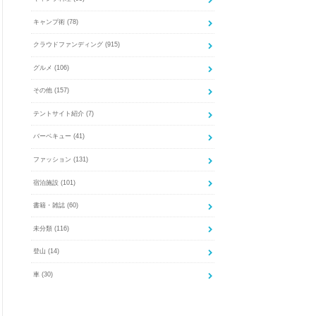
キャンプ術
(78)
クラウドファンディング
(915)
グルメ
(106)
その他
(157)
テントサイト紹介
(7)
バーベキュー
(41)
ファッション
(131)
宿泊施設
(101)
書籍・雑誌
(60)
未分類
(116)
登山
(14)
車
(30)