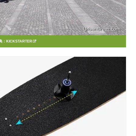
典：
KICKSTARTER