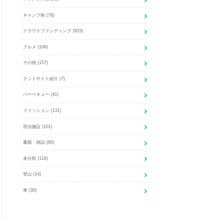
キャンプ術
(78)
クラウドファンディング
(915)
グルメ
(106)
その他
(157)
テントサイト紹介
(7)
バーベキュー
(41)
ファッション
(131)
宿泊施設
(101)
書籍・雑誌
(60)
未分類
(116)
登山
(14)
車
(30)