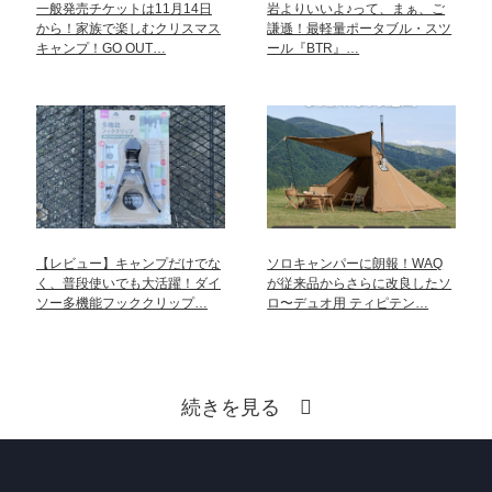
一般発売チケットは11月14日
岩よりいいよ♪って、まぁ、ご
から！家族で楽しむクリスマス
謙遜！最軽量ポータブル・スツ
キャンプ！GO OUT…
ール『BTR』…
【レビュー】キャンプだけでな
ソロキャンパーに朗報！WAQ
く、普段使いでも大活躍！ダイ
が従来品からさらに改良したソ
ソー多機能フッククリップ…
ロ〜デュオ用 ティピテン…
続きを見る