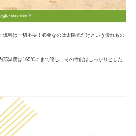
出典：
Makuake
た燃料は一切不要！必要なのは太陽光だけという優れもの
内部温度は165℃にまで達し、その性能はしっかりとした