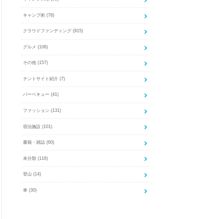
キャンプ術
(78)
クラウドファンディング
(915)
グルメ
(106)
その他
(157)
テントサイト紹介
(7)
バーベキュー
(41)
ファッション
(131)
宿泊施設
(101)
書籍・雑誌
(60)
未分類
(116)
登山
(14)
車
(30)