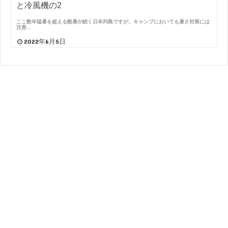
と冷風機の2
ここ数年猛暑を超える酷暑が続く日本列島ですが、キャンプにおいても暑さ対策には
注意…
2022年6月5日