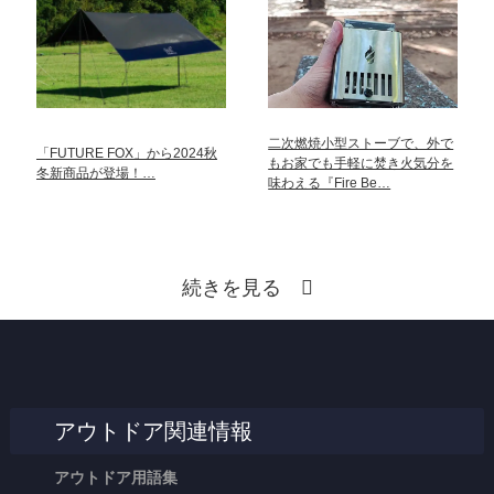
二次燃焼小型ストーブで、外で
「FUTURE FOX」から2024秋
もお家でも手軽に焚き火気分を
冬新商品が登場！…
味わえる『Fire Be…
続きを見る
アウトドア関連情報
アウトドア用語集