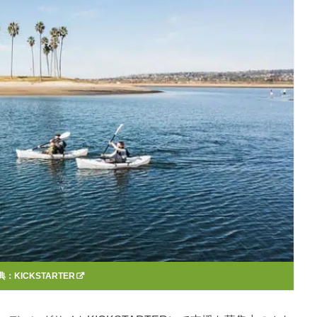
典：
KICKSTARTER