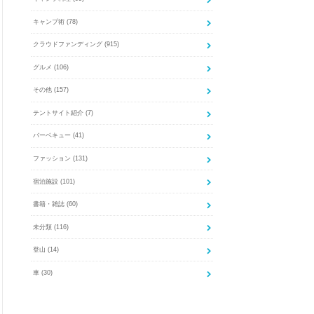
キャンプ術
(78)
クラウドファンディング
(915)
グルメ
(106)
その他
(157)
テントサイト紹介
(7)
バーベキュー
(41)
ファッション
(131)
宿泊施設
(101)
書籍・雑誌
(60)
未分類
(116)
登山
(14)
車
(30)