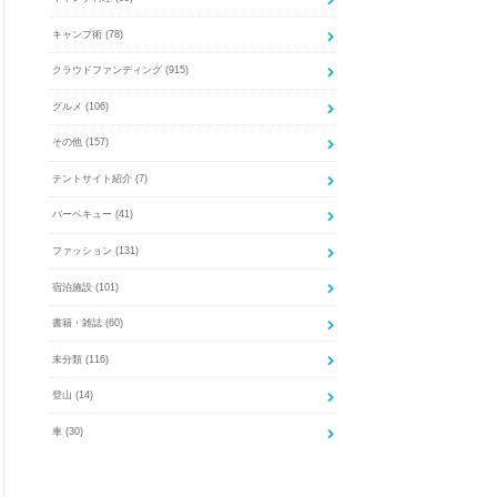
キャンプ術
(78)
クラウドファンディング
(915)
グルメ
(106)
その他
(157)
テントサイト紹介
(7)
バーベキュー
(41)
ファッション
(131)
宿泊施設
(101)
書籍・雑誌
(60)
未分類
(116)
登山
(14)
車
(30)