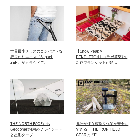
世界最小クラスのコンパクトな
【Snow Peak ×
折りたたみイス『Sitpack
PENDLETON】コラボ第5弾の
ZEN』がクラウドフ…
新作ブランケットが好…
THE NORTH FACEから
危険が伴う薪割り作業を安全に
Geodome®4用のフライシート
できる！THE IRON FIELD
と星形タープ…
GEARの『E…