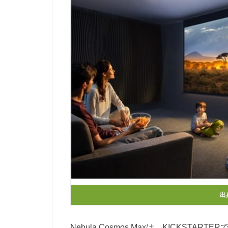
出
Nebula Cosmos Maxは、KICKSTA