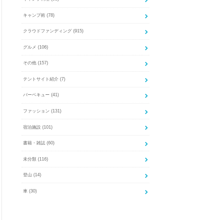
キャンプ術
(78)
クラウドファンディング
(915)
グルメ
(106)
その他
(157)
テントサイト紹介
(7)
バーベキュー
(41)
ファッション
(131)
宿泊施設
(101)
書籍・雑誌
(60)
未分類
(116)
登山
(14)
車
(30)