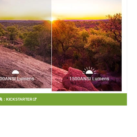
典：
KICKSTARTER