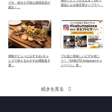
沸かしたてでも大丈夫！3分で
でき、保冷も可能な調理器具が
適温になる猫舌用タンブラー…
誕生！…
燻製デビューにおすすめ♪キャ
プロ並に美味しいピザを焼こ
ンプで使えるおすすめ燻製器 5
う！『KABUTO Instagramキャ
選…
ンペーン』実…
続きを見る