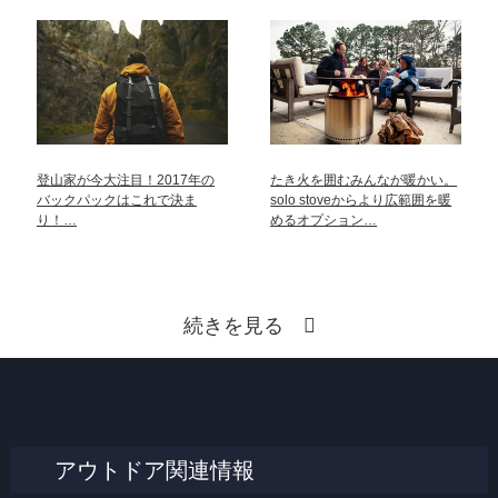
登山家が今大注目！2017年の
たき火を囲むみんなが暖かい。
バックパックはこれで決ま
solo stoveからより広範囲を暖
り！…
めるオプション…
続きを見る
アウトドア関連情報