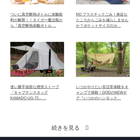
ついに真空断熱ボトルに炭酸飲
NO プラスチックごみ！身近な
料が解禁！！タイガー魔法瓶か
ところからごみを減らしません
ら『真空断熱炭酸ボトル …
か？ポケットサイズのカ…
使い勝手抜群な煙突ストーブ
いつかやりたい非日常体験をキ
「キャプテンスタッグ
ャンプで体験！DODのNEWギ
KAMADO UG-75」…
ア『いつかのハンモック…
続きを見る