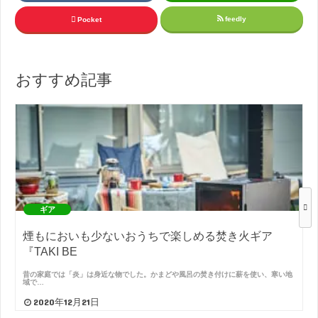
feedly
Pocket
おすすめ記事
ギア
煙もにおいも少ないおうちで楽しめる焚き火ギア
『TAKI BE
昔の家庭では「炎」は身近な物でした。かまどや風呂の焚き付けに薪を使い、寒い地
域で…
2020年12月21日