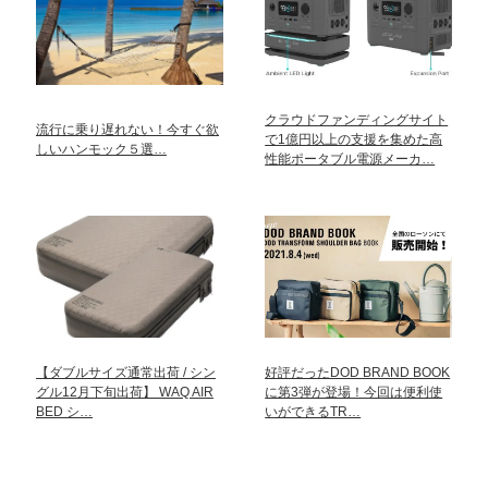
クラウドファンディングサイト
流行に乗り遅れない！今すぐ欲
で1億円以上の支援を集めた高
しいハンモック５選…
性能ポータブル電源メーカ…
【ダブルサイズ通常出荷 / シン
好評だったDOD BRAND BOOK
グル12月下旬出荷】 WAQ AIR
に第3弾が登場！今回は便利使
BED シ…
いができるTR…