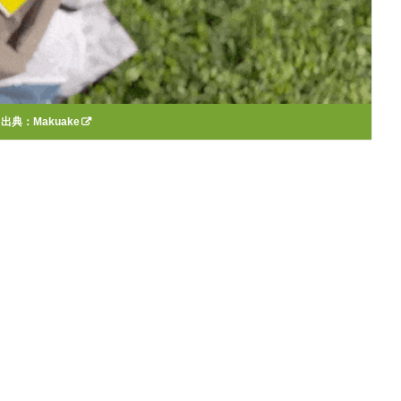
出典：
Makuake