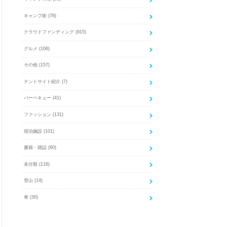
キャンプ術
(78)
クラウドファンディング
(915)
グルメ
(106)
その他
(157)
テントサイト紹介
(7)
バーベキュー
(41)
ファッション
(131)
宿泊施設
(101)
書籍・雑誌
(60)
未分類
(116)
登山
(14)
車
(30)