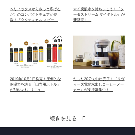
ヘリノックスからさっと広げる
マイ炭酸水を持ち歩こう！『ソ
だけのコンパクトチェアが登
ーダストリーム マイボトル』が
場！『タクティカル スピー…
新発売！…
2019年10月1日発売！圧倒的な
たった20分で抽出完了！『リヴ
保温力を誇る「山専用ボトル」
ィーズ電動水出しコーヒーメー
が6年ぶりにリニュ…
カー』が支援募集中！…
続きを見る