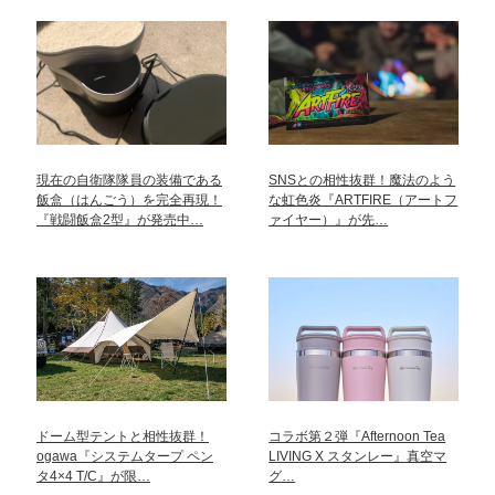
現在の自衛隊隊員の装備である
SNSとの相性抜群！魔法のよう
飯盒（はんごう）を完全再現！
な虹色炎『ARTFIRE（アートフ
『戦闘飯盒2型』が発売中…
ァイヤー）』が先…
ドーム型テントと相性抜群！
コラボ第２弾『Afternoon Tea
ogawa『システムタープ ペン
LIVING X スタンレー』真空マ
タ4×4 T/C』が限…
グ…