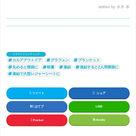
written by 水木 幸
クラウドファンディング
カルアアウトドア
グラフェン
ブランケット
丸めると寝袋に
軽量
連結
連結すると2人用寝袋に
連結で大型レジャーシートに
ツイート
シェア
はてブ
LINE
feedly
Pocket