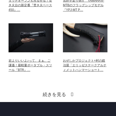
ダッチオーブンも吊るせる！焚
荒野を走り倒す YAMAHA e-
き火台の新定番『焚き火ベース
MTBのフラッグシップモデル
450』…
『YPJ-MT P…
岩よりいいよ♪って、まぁ、ご
おぜしかプロジェクト×村の鍛
謙遜！最軽量ポータブル・スツ
冶屋「エリッゼステークアルテ
ール『BTR』…
ィメットハンマーショート…
続きを見る