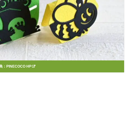
典：
PINECOCO HP