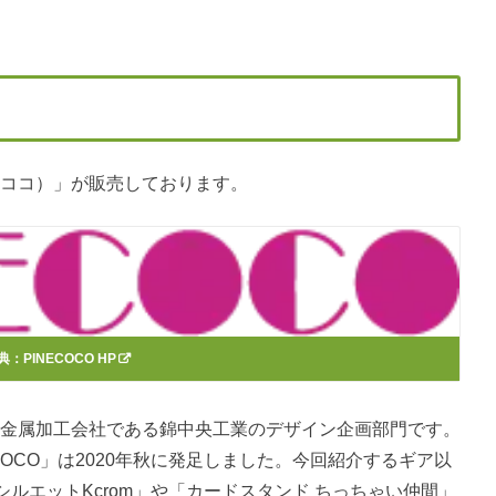
ピネココ）」が販売しております。
典：
PINECOCO HP
する金属加工会社である錦中央工業のデザイン企画部門です。
COCO」は2020年秋に発足しました。今回紹介するギア以
ルエットKcrom」や「カードスタンド ちっちゃい仲間」