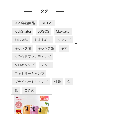
タグ
2020年新商品
BE-PAL
KickStarter
LOGOS
Makuake
おしゃれ
おすすめ！
キャンプ
お
す
キャンプ場
キャンプ飯
ギア
す
め
クラウドファンディング
商
品
ソロキャンプ
テント
ファミリーキャンプ
プライベートキャンプ
付録
冬
夏
焚き火