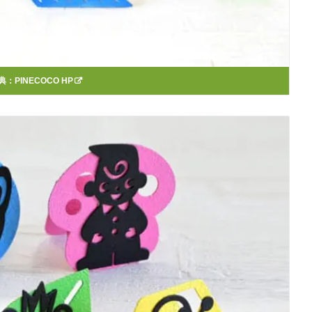
典：
PINECOCO HP