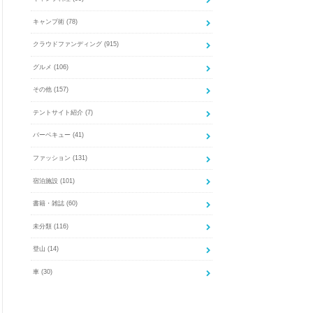
キャンプ術
(78)
クラウドファンディング
(915)
グルメ
(106)
その他
(157)
テントサイト紹介
(7)
バーベキュー
(41)
ファッション
(131)
宿泊施設
(101)
書籍・雑誌
(60)
未分類
(116)
登山
(14)
車
(30)