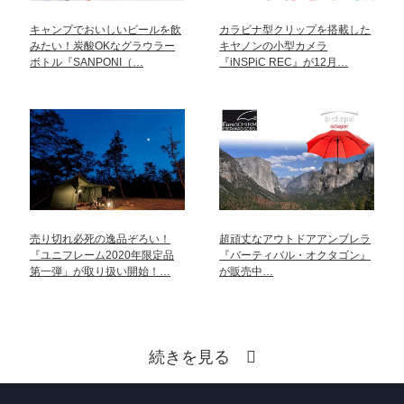
キャンプでおいしいビールを飲
カラビナ型クリップを搭載した
みたい！炭酸OKなグラウラー
キヤノンの小型カメラ
ボトル『SANPONI（…
『iNSPiC REC』が12月…
売り切れ必死の逸品ぞろい！
超頑丈なアウトドアアンブレラ
『ユニフレーム2020年限定品
『バーティバル・オクタゴン』
第一弾」が取り扱い開始！…
が販売中…
続きを見る