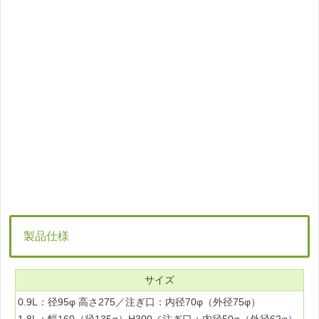
製品仕様
サイズ
0.9L：径95φ 高さ275／注ぎ口：内径70φ（外径75φ）
1.8L：幅160（径135φ）H300／注ぎ口：内径50φ（外径62φ）