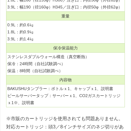
3.9L：幅190（径160φ）H345／注ぎ口：内径50φ（外径62φ）
重量
0.9L：約0.6㎏
1.8L：約0.9㎏
3.9L：約1.4㎏
保冷保温能力
ステンレスダブルウォール構造（真空断熱）
保冷：24時間（自社試験調べ）
保温：8時間（自社試験調べ）
内容物
BAKUSHUタンブラー：ボトルｘ1、キャップｘ1、説明書
ビールサーバータップ：サーバーｘ1、CO2ガスカートリッジ
ｘ1※、説明書
※市販のカートリッジを使用されても問題ありません。
対応カートリッジ：頭3／8インチサイズのネジ切りがあ