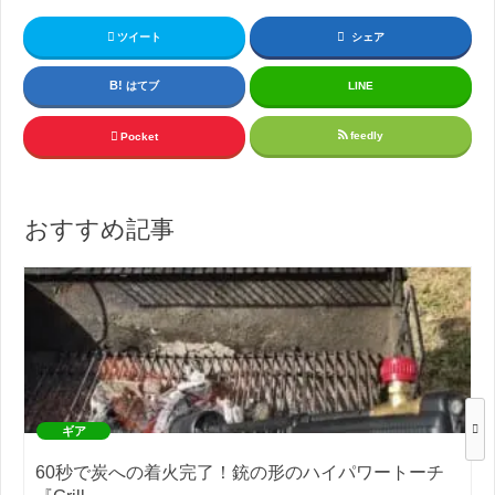
ツイート
シェア
はてブ
LINE
feedly
Pocket
おすすめ記事
ギア
60秒で炭への着火完了！銃の形のハイパワートーチ