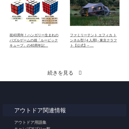
祝40周年！ハンガリー生まれの
ファミリーテント エフィカ ト
パズルゲームの雄「ルービック
ンネル型 [４人用] - 東京クラフ
キューブ」の40周年記…
ト【公式】– …
続きを見る
アウトドア関連情報
アウトドア用語集
キャンプアプリ一覧