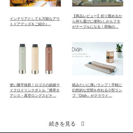
【商品レビュー】折り畳めるか
インテリアとしても万能なアウ
ら持ち運びに便利♪しかもフタ
トドアグッズをご紹介♪…
がテーブルになる！荷物の…
使い勝手抜群！ロゴスの超細マ
紙みたいに薄いランプ！手軽に
イクロドリンクボトル『携帯オ
幻想的な空間を作れる小型ラン
アシス・真空ロングスピナ…
プ『Diah』がクラウド…
続きを見る