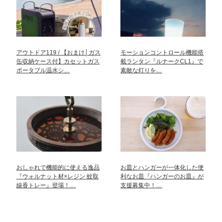
アウトドア119 / 【おまけ│ガス
モーションコントロール機能搭
缶収納ケース付】カセットガス
載ランタン『ルナークCL1』で
ポータブル温水シ…
素敵な灯りを…
おしゃれで機能的に使える逸品
お皿とハンガーが一体化した便
『ウォルナット材×レジン 蚊取
利なお皿『ハンガーのお皿』が
線香トレー』登場！…
支援募集中！…