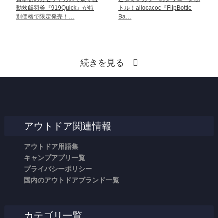
動炊飯羽釜『919Quick』が特
トル！allocacoc『FlipBottle
別価格で限定発売！…
Ba…
続きを見る
アウトドア関連情報
アウトドア用語集
キャンプアプリ一覧
プライバシーポリシー
国内のアウトドアブランド一覧
カテゴリ一覧