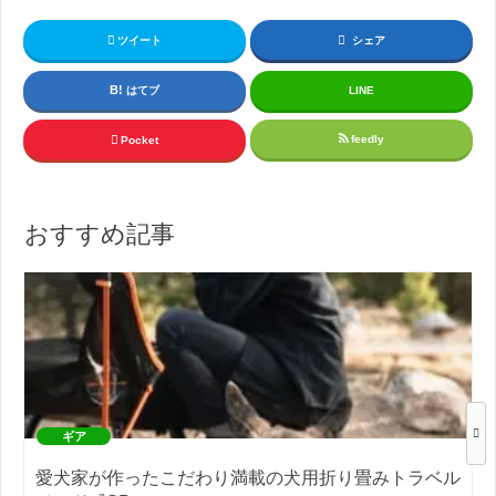
ツイート
シェア
はてブ
LINE
feedly
Pocket
おすすめ記事
ギア
愛犬家が作ったこだわり満載の犬用折り畳みトラベル