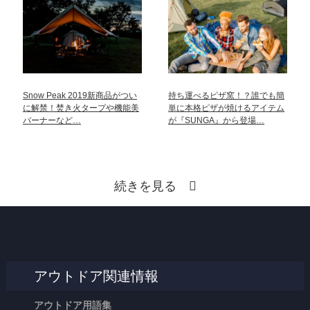
Snow Peak 2019新商品がつい
持ち運べるピザ窯！？誰でも簡
に解禁！焚き火タープや機能美
単に本格ピザが焼けるアイテム
バーナーなど…
が『SUNGA』から登場…
続きを見る
アウトドア関連情報
アウトドア用語集