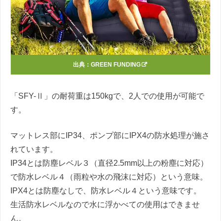
出典：
GREEN FUNDING
「SFY-Ⅱ」の耐荷重は150kgで、2人での使用が可能で
す。
マットレス部にIP34、ポンプ部にIPX4の防水処理が施さ
れています。
IP34とは防塵レベル３（直径2.5mm以上の粉塵に対応）
で防水レベル４（雨粒や水の飛沫に対応）という意味。
IPX4とは防塵なしで、防水レベル４という意味です。
生活防水レベルなので水に浮かべての使用はできませ
ん。